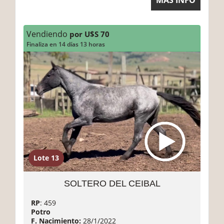
MÁS INFO
Vendiendo
por U$S 70
Finaliza en 14 días 13 horas
Lote 13
SOLTERO DEL CEIBAL
RP
: 459
Potro
F. Nacimiento:
28/1/2022